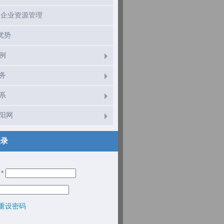
M 企业资源管理
优势
例
务
系
阳网
登录
名
*
重设密码