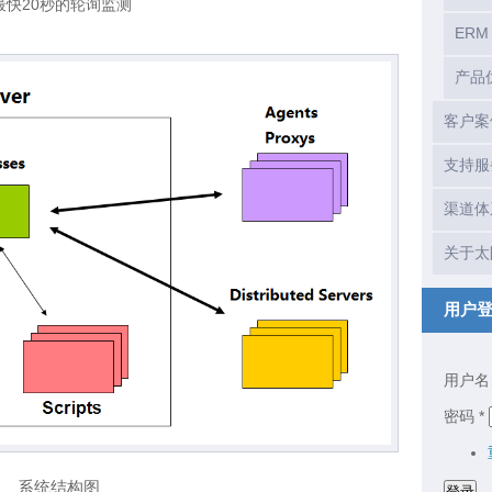
快20秒的轮询监测
ER
产品
客户案
支持服
渠道体
关于太
用户
用户
密码
*
系统结构图